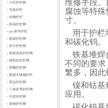
维修手段。
小区护栏网
腐蚀等特殊
市政护栏
锌钢护栏
寸。
机场护栏网
用于护栏
pvc草坪护栏
框架护栏网
和碳化钨。
斜方护栏网
铁基堆焊
铁路加高护栏网
桃型柱护栏网
不同的要求
双圈护栏网
繁多，因此
桥梁不锈钢护栏
双边护栏网
镍和钴基
三角折弯护拦网
应用。
勾花护栏网
刺绳护栏网
碳化钨基