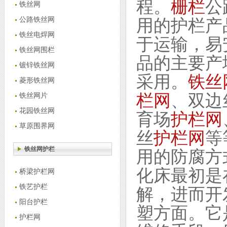
程。
栅栏
公
铁丝网
公路铁丝网
用的护栏产
铁丝电焊网
于运输，易
铁丝网围栏
品的主要产
镀锌铁丝网
采用。
铁丝
菱形铁丝网
栏网
、双边
铁丝网片
花园铁丝网
育场
护栏网
草原围界网
丝
护栏网
等
铁丝网护栏
用的防腐方
化床最初是
桥梁护栏网
铁艺护栏
解，进而开
阳台护栏
塑方面。它
护栏网