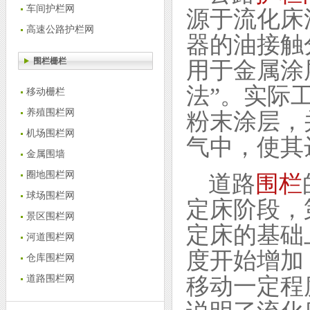
车间护栏网
源于流化床法
高速公路护栏网
器的油接触
围栏栅栏
用于金属涂
法”。实际
移动栅栏
养殖围栏网
粉末涂层，
机场围栏网
气中，使其
金属围墙
圈地围栏网
道路
围栏
球场围栏网
定床阶段，
景区围栏网
定床的基础
河道围栏网
度开始增加
仓库围栏网
移动一定程
道路围栏网