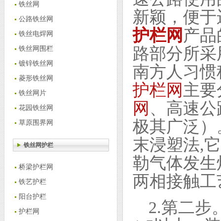
铁丝网
新颖，便于
公路铁丝网
护栏网
产品
铁丝电焊网
路部分所采
铁丝网围栏
镀锌铁丝网
南方人习惯
菱形铁丝网
护栏网
主要
铁丝网片
网
、高速公
花园铁丝网
极其广泛）
草原围界网
末浸塑法,
铁丝网护栏
勒气体发生
桥梁护栏网
两相接触工
铁艺护栏
阳台护栏
2.第二
护栏网