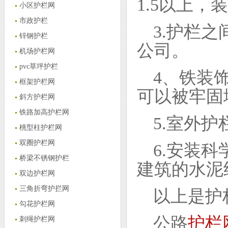
1.5以上，
小区护栏网
市政护栏
3.护栏
锌钢护栏
公司。
机场护栏网
pvc草坪护栏
4、铁装
框架护栏网
可以被牢固
斜方护栏网
铁路加高护栏网
5.室外
桃型柱护栏网
双圈护栏网
6.安装
桥梁不锈钢护栏
建筑的水泥
双边护栏网
三角折弯护拦网
以上是护
勾花护栏网
公路
护栏
刺绳护栏网