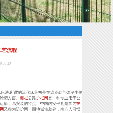
工艺流程
:08:23
化床法,所谓的流化床最初是在温克勒气体发生炉
涂塑方面。
栅栏
公路
护栏网
是一种专业用于公
运输，易安装的特点。中国的安平县是国内
护
网
又称为防护网，因地域性差异，南方人习惯