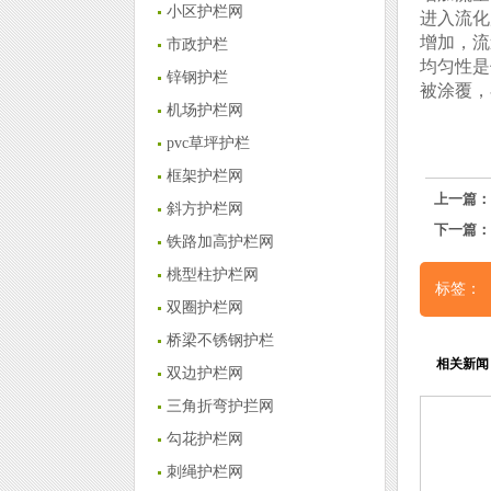
小区护栏网
进入流化
增加，流
市政护栏
均匀性是
锌钢护栏
被涂覆，
机场护栏网
pvc草坪护栏
框架护栏网
上一篇：
斜方护栏网
下一篇：
铁路加高护栏网
桃型柱护栏网
标签：
双圈护栏网
桥梁不锈钢护栏
相关新闻
双边护栏网
三角折弯护拦网
勾花护栏网
刺绳护栏网