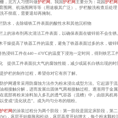
栅，北方人习惯叫做
护栏网
。我国
护栏网
主要分为：花园
护栏网
育围网、机场围网等等（用途极其广泛）。护栏酸洗检查后处理
洗不彻底，需要退却再腌制。
护栏防水，去除锻铁工件表面的酸性水和其他沉积物
1
2
护栏上的涂布剂再次清洁工件表面，以确保表面在镀锌前不会生锈
护木干燥提高了铁器工件的温度，避免了铁器表面过多的水，镀锌
将热浸锌工件在440～470℃的温度下浸泡一定时间，得到铁艺
钝化 提供工件表面抗大气的腐蚀性能，减少或延长白锈出现的时
是护栏的制作过程，希望你对它有所了解。
防护网通常采用防腐蚀方法作为粉末浸出成型方法。它起源于流
油相接触分解，进而发展出固体气两相接触过程。逐渐用于金属
在底部将粉末涂料加入多孔的透气容器（流槽）中，由鼓风机将
以变成“流化状态”。成为均匀分布的细粉。
护栏网
的涂装过程分为两个阶段：第一阶段是固定床阶段，第二
(W)，床层开始膨胀和松动，床层高度开始增大，每个粉末颗