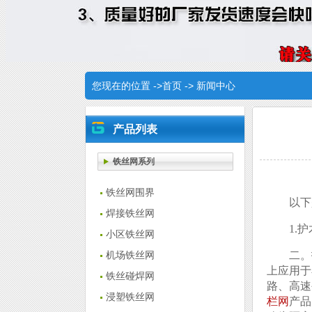
您现在的位置 ->
首页
->
新闻中心
产品列表
铁丝网系列
铁丝网围界
以下
焊接铁丝网
1.
小区铁丝网
二。
机场铁丝网
上应用于
铁丝碰焊网
路、高速
浸塑铁丝网
栏网
产品