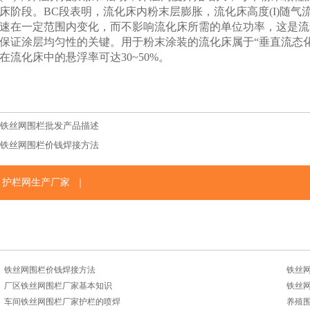
床阶段。BC段表明，流化床内粉末层膨胀，流化床高度(I)随气流
速在一定范围内变化，而不影响流化床所需的单位功率，这是流
保证涂层均匀性的关键。用于粉末涂装的流化床属于“垂直流态
在流化床中的悬浮率可达30~50%。
铁丝网围栏批发产品描述
铁丝网围栏价钱焊接方法
｜
护栏网生产厂家
铁丝网围栏价钱焊接方法
铁丝
厂区铁丝网围栏厂家基本知识
铁丝
车间铁丝网围栏厂家护栏的喷焊
养殖