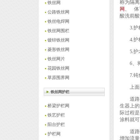
称为隔离
铁丝网
网
、 体
公路铁丝网
酸洗前酸
铁丝电焊网
3.
铁丝网围栏
4.
镀锌铁丝网
菱形铁丝网
5.
铁丝网片
6、
花园铁丝网
7.
草原围界网
上面
铁丝网护栏
道路
生器上的
桥梁护栏网
际过程是
铁艺护栏
涂料就可
阳台护栏
道路
护栏网
增加流量