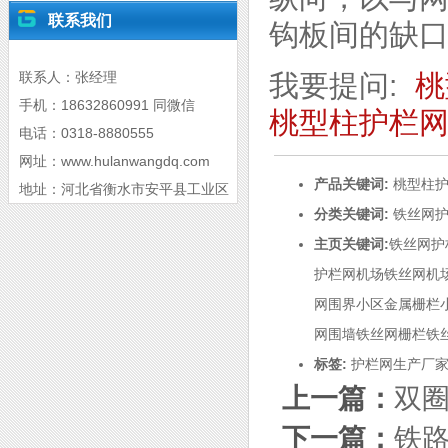
联系我们
钩板间的缺
联系人：张经理
我要提问:
桃
手机：18632860991 同微信
桃型柱护栏
电话：0318-8880555
网址：www.hulanwangdq.com
产品关键词:
桃型柱
地址：河北省衡水市安平县工业区
分类关键词:
铁丝网
主页关键词:
铁丝网
护
护栏网
机场铁丝网
机
网围界
小区金属栅栏
网围墙
铁丝网栅栏
铁
标签:
护栏网生产厂
上一篇：
双
下一篇：
铁