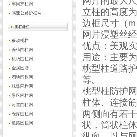
网片的最大尺寸
车间护栏网
立柱的高度为（
高速公路护栏网
边框尺寸（m）
围栏栅栏
网片浸塑丝经（
移动栅栏
优点：美观
养殖围栏网
用途：主要
机场围栏网
桃型柱道路
金属围墙
等。
圈地围栏网
球场围栏网
桃型柱防护
景区围栏网
柱体、连接
河道围栏网
两侧面有若
仓库围栏网
状，筒状柱
道路围栏网
纵向，以与网