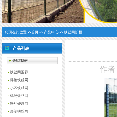
您现在的位置 ->
首页
->
产品中心
->
铁丝网护栏
产品列表
铁丝网系列
作者：
铁丝网围界
焊接铁丝网
小区铁丝网
机场铁丝网
铁丝碰焊网
浸塑铁丝网