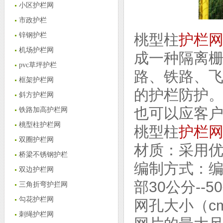
小区护栏网
市政护栏
锌钢护栏
桃型柱
护栏
机场护栏网
成一种隔离
pvc草坪护栏
路、铁路、
框架护栏网
的护栏防护
斜方护栏网
也可以应客
铁路加高护栏网
桃型柱护栏网
桃型柱
护栏
双圈护栏网
材质：采用
桥梁不锈钢护栏
编制方式：
双边护栏网
部30公分-
三角折弯护拦网
勾花护栏网
网孔大小（cm
刺绳护栏网