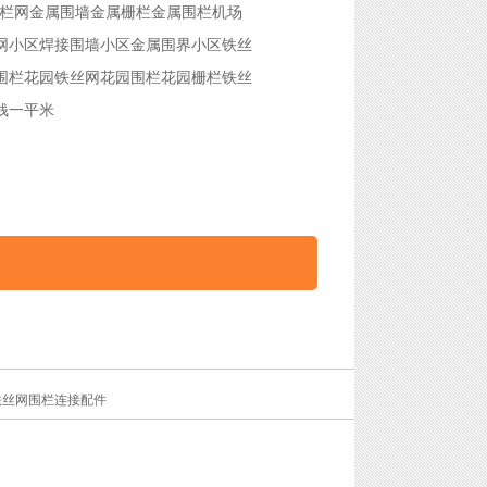
栏网
金属围墙
金属栅栏
金属围栏
机场
网
小区焊接围墙
小区金属围界
小区铁丝
围栏
花园铁丝网
花园围栏
花园栅栏
铁丝
钱一平米
铁丝网围栏连接配件