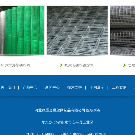
哈尔滨浸塑铁丝网
哈尔滨铁丝碰焊网
哈尔
关于我们
|
产品中心
|
新闻中心
|
技术支持
|
车间展示
|
工程案例
|
河北稳重金属丝网制品有限公司
版权所有
地址:河北省衡水市安平县工业区
电 话：0318-8880555
手机:18632860991 同微信