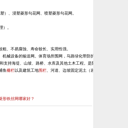
e包塑）、浸塑菱形勾花网、喷塑菱形勾花网。
处理）。
较粗、不易腐蚀、寿命较长、实用性强。
、机械设备的输送网。体育场所围网，马路绿化带防护
护和支持海堤、山坡、路桥、水库及其他土木工程。是防
捕鱼
栅栏
以及建筑工地
围栏
、河道、边坡固定泥土（岩
菱形铁丝网哪家好？