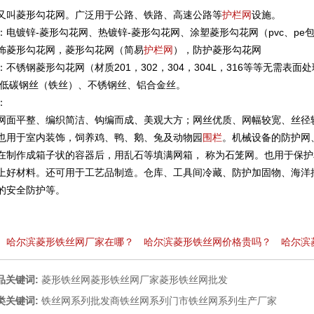
又叫菱形勾花网。广泛用于公路、铁路、高速公路等
护栏网
设施。
：电镀锌-菱形勾花网、热镀锌-菱形勾花网、涂塑菱形勾花网（pvc、p
饰菱形勾花网，菱形勾花网（简易
护栏网
），防护菱形勾花网
不锈钢菱形勾花网（材质201，302，304，304L，316等等无需表面
质低碳钢丝（铁丝）、不锈钢丝、铝合金丝。
：
网面平整、编织简洁、钩编而成、美观大方；网丝优质、网幅较宽、丝径
也用于室内装饰，饲养鸡、鸭、鹅、兔及动物园
围栏
。机械设备的防护网
在制作成箱子状的容器后，用乱石等填满网箱， 称为石笼网。也用于保
上好材料。还可用于工艺品制造。仓库、工具间冷藏、防护加固物、海洋
的安全防护等。
:
哈尔滨菱形铁丝网厂家在哪？
哈尔滨菱形铁丝网价格贵吗？
哈尔滨
品关键词:
菱形铁丝网
菱形铁丝网厂家
菱形铁丝网批发
类关键词:
铁丝网系列批发商
铁丝网系列门市
铁丝网系列生产厂家