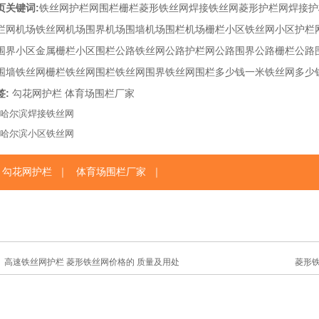
页关键词:
铁丝网
护栏网
围栏
栅栏
菱形铁丝网
焊接铁丝网
菱形护栏网
焊接护
栏网
机场铁丝网
机场围界
机场围墙
机场围栏
机场栅栏
小区铁丝网
小区护栏
围界
小区金属栅栏
小区围栏
公路铁丝网
公路护栏网
公路围界
公路栅栏
公路
围墙
铁丝网栅栏
铁丝网围栏
铁丝网围界
铁丝网围栏多少钱一米
铁丝网多少
签:
勾花网护栏
体育场围栏厂家
哈尔滨焊接铁丝网
哈尔滨小区铁丝网
｜
｜
勾花网护栏
体育场围栏厂家
高速铁丝网护栏 菱形铁丝网价格的 质量及用处
菱形