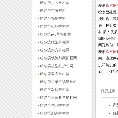
哈尔滨小区护栏网
菱形
铁丝网
哈尔滨市政护栏
按表面处理
哈尔滨锌钢护栏
按用途：装
另一种分类：
哈尔滨机场护栏网
材 质：优
哈尔滨pvc草坪护栏
编织及特点
哈尔滨框架护栏网
网孔均匀、
哈尔滨斜方护栏网
菱形
铁丝网
哈尔滨铁路加高护栏网
网。该丝网
洪和抗洪的
哈尔滨桃型柱护栏网
石）、住宅
哈尔滨双圈护栏网
哈尔滨桥梁不锈钢护栏
哈尔滨双边护栏网
我要提问
哈尔滨三角折弯护拦网
产
哈尔滨勾花护栏网
分
哈尔滨刺绳护栏网