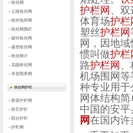
铁丝网
护栏网
、双
公路铁丝网
体育场
护栏
铁丝电焊网
塑丝
护栏网
铁丝网围栏
镀锌铁丝网
网，因地域
菱形铁丝网
惯叫做
护栏
铁丝网片
路
护栏网
、
花园铁丝网
机场围网等
草原围界网
种专业用于
铁丝网护栏
网体结构简
桥梁护栏网
中国的安平
铁艺护栏
网
在国内许
阳台护栏
护栏网