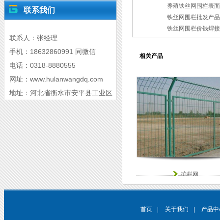
养殖铁丝网围栏表面
联系我们
铁丝网围栏批发产品
铁丝网围栏价钱焊接
联系人：张经理
手机：18632860991 同微信
相关产品
电话：0318-8880555
网址：www.hulanwangdq.com
地址：河北省衡水市安平县工业区
护栏网
首页
|
关于我们
|
产品中