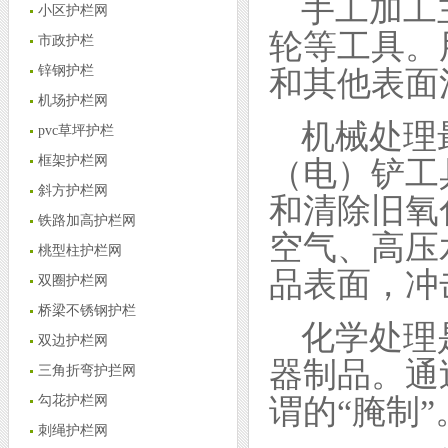
手工加工
小区护栏网
轮等工具。
市政护栏
锌钢护栏
和其他表面
机场护栏网
机械处理
pvc草坪护栏
框架护栏网
（电）铲工
斜方护栏网
和清除旧氧
铁路加高护栏网
空气、高压
桃型柱护栏网
品表面，冲
双圈护栏网
桥梁不锈钢护栏
化学处理
双边护栏网
器制品。通
三角折弯护拦网
谓的“腌制”
勾花护栏网
刺绳护栏网