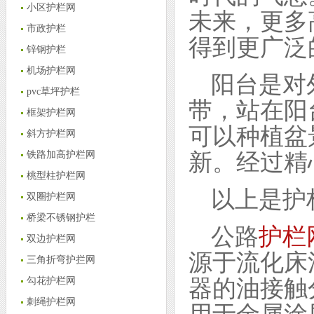
小区护栏网
未来，更多
市政护栏
得到更广泛
锌钢护栏
机场护栏网
阳台是对
pvc草坪护栏
带，站在阳
框架护栏网
可以种植盆
斜方护栏网
新。经过精
铁路加高护栏网
桃型柱护栏网
以上是护
双圈护栏网
桥梁不锈钢护栏
公路
护栏
双边护栏网
源于流化床法
三角折弯护拦网
器的油接触
勾花护栏网
刺绳护栏网