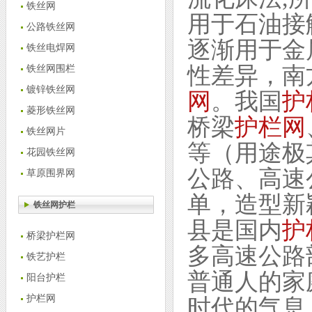
铁丝网
用于石油接
公路铁丝网
逐渐用于金
铁丝电焊网
性差异，南
铁丝网围栏
镀锌铁丝网
网
。我国
护
菱形铁丝网
桥梁
护栏网
铁丝网片
等（用途极
花园铁丝网
公路、高速
草原围界网
单，造型新
铁丝网护栏
县是国内
护
桥梁护栏网
多高速公路
铁艺护栏
普通人的家
阳台护栏
护栏网
时代的气息